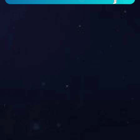
四川PVC乐竞_乐竞
（中国）
热门地区产品
广东液体稀土乐竞_
（中国）
，
上海液
乐竞_乐竞（中国）
网站首页
关于我们
全国销售
许经理: 13
产品展示
新闻中心